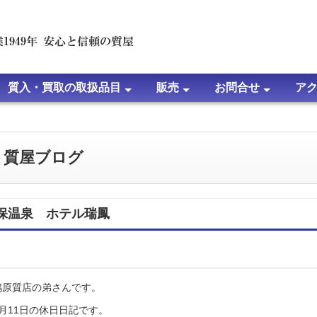
質入・買取の取扱品目
販売
お問合せ
ア
て
問
時計の質入・買取について
ブランドバッグ・小物の質入・買取について
宝石・ジュエリーの質入・買取について
金・プラチナ等・貴金属の質入・買取について
ブランドジュエリーの質入・買取について
楽器の質入・買取について
家電・パソコン・その他の質入・買取について
金・プラチナの買取価格
ルイ・ヴィトンの買取価格
ジュエリー・宝石の買取価格
時計の買取実績
ブランドバッグ・小物の買取実績
宝石・ジュエリーの買取実績
金・プラチナ・貴金属の買取実績
ブランドジュエリーの買取実績
パソコン・家電他の買取実績
販売商品について
通信販売サイト
よくある質問
ＬＩＮＥ査定・見積
ＷＥＢ査定・見積
その他のお問合せ
よくある質問
ルイ・ヴィトン
エルメスの刻印
シャネルのシリ
ダイヤモンドに
ルビーについて
サファイアにつ
エメラルドにつ
アレキサンドラ
トルマリンにつ
パール（真珠）
ひすい（翡翠）
さんご（珊瑚）
キャッツアイに
オパールについ
質屋ブログ
保温泉 ホテル瑞鳳
鴫原質店の弟さんです。
2月11日の休日日記です。