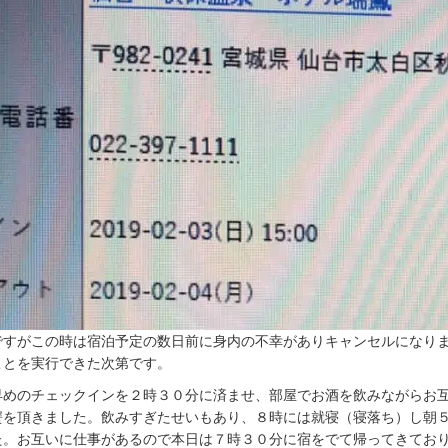
ですがこの時は宿泊予定の数日前に身内の不幸がありキャンセルになり
ことを実行できた次第です。
早めのチェックインを２時３０分に済ませ、部屋でお酒を飲みながらお
蟹を頂きました。飲みすぎたせいもあり、８時には就寝（寝落ち）し朝
た。お互いに仕事があるので本日は７時３０分に宿をでて帰ってきてお