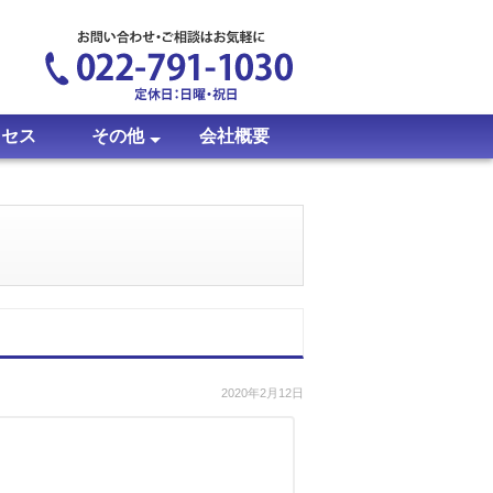
クセス
その他
会社概要
のシリアルについて
について
アルについて
ついて
いて
いて
イトについて
いて
について
について
について
ついて
て
時計修理・オーバーホール
X線成分分析
質屋ブログ
クイックセブン当選者発表
お客様の声
プライバシーポリシー
2020年2月12日