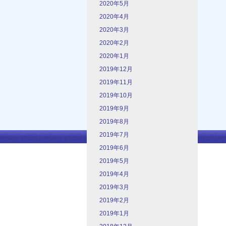
2020年5月
2020年4月
2020年3月
2020年2月
（株）鴫原質店
2020年1月
〒984-0046
2019年12月
宮城県仙台市若林区二軒茶屋１－１
（榴ヶ岡駅・連坊駅より徒歩8分。詳しくは
2019年11月
コチラ）
TEL 022-791-1030
2019年10月
定休日 日曜・祝日
2019年9月
2019年8月
2019年7月
2019年6月
2019年5月
2019年4月
2019年3月
2019年2月
2019年1月