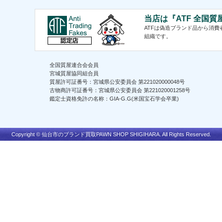
当店は『ATF 全国
ATFは偽造ブランド品から消
組織です。
全国質屋連合会会員
宮城質屋協同組合員
質屋許可証番号：宮城県公安委員会 第221020000048号
古物商許可証番号：宮城県公安委員会 第221020001258号
鑑定士資格免許の名称：GIA-G.G(米国宝石学会卒業)
Copyright ©
仙台市のブランド買取
PAWN SHOP SHIGIHARA.
All Rights Reserved.