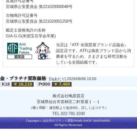
質屋許可証番号
宮城県公安委員会 第221020000048号
古物商許可証番号
宮城県公安委員会 第221020001258号
鑑定士資格免許の名称
GIA-G.G(米国宝石学会卒業)
当店は『ATF 全国質屋ブランド品協会』
認定店です。ATFは偽造ブランド品から消
費者を守るため、さまざまな研究活動を
している全国組織です。
金・プラチナ買取価格
[1gあたり] 2026/08/06 10:00
K18
￥ 16,110
Pt900
￥ 7,460
株式会社鴫原質店
宮城県仙台市若林区二軒茶屋１－１
（榴ヶ岡駅・連坊駅より徒歩8分。詳しくは
コチラ
）
TEL.022-791-1030
Copyright c
仙台市のブランド買取
PAWN SHOP SHIGIHARA.
All Rights Reserved.