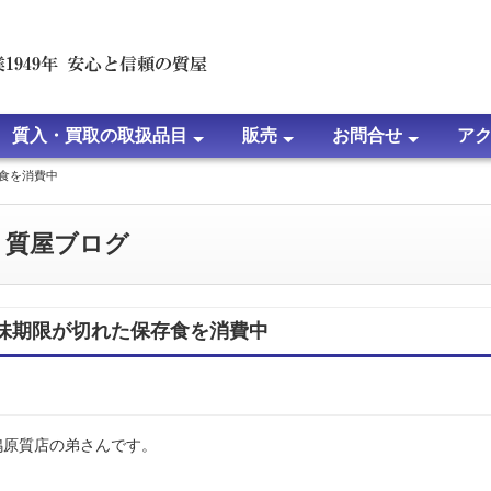
質入・買取の取扱品目
販売
お問合せ
ア
食を消費中
て
問
時計の質入・買取について
ブランドバッグ・小物の質入・買取について
宝石・ジュエリーの質入・買取について
金・プラチナ等・貴金属の質入・買取について
ブランドジュエリーの質入・買取について
楽器の質入・買取について
家電・パソコン・その他の質入・買取について
金・プラチナの買取価格
ルイ・ヴィトンの買取価格
ジュエリー・宝石の買取価格
時計の買取実績
ブランドバッグ・小物の買取実績
宝石・ジュエリーの買取実績
金・プラチナ・貴金属の買取実績
ブランドジュエリーの買取実績
パソコン・家電他の買取実績
販売商品について
通信販売サイト
よくある質問
ＬＩＮＥ査定・見積
ＷＥＢ査定・見積
その他のお問合せ
よくある質問
ルイ・ヴィトン
エルメスの刻印
シャネルのシリ
ダイヤモンドに
ルビーについて
サファイアにつ
エメラルドにつ
アレキサンドラ
トルマリンにつ
パール（真珠）
ひすい（翡翠）
さんご（珊瑚）
キャッツアイに
オパールについ
質屋ブログ
味期限が切れた保存食を消費中
鴫原質店の弟さんです。