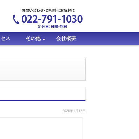
クセス
その他
会社概要
のシリアルについて
について
アルについて
ついて
いて
いて
イトについて
いて
について
について
について
ついて
て
時計修理・オーバーホール
X線成分分析
質屋ブログ
クイックセブン当選者発表
お客様の声
プライバシーポリシー
2026年1月17日