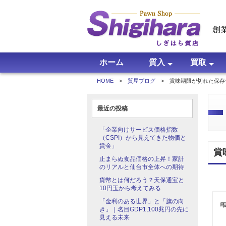
ホーム
質入
買取
HOME
>
質屋ブログ
> 賞味期限が切れた保存
質入について
よくある質問
買取につい
買取価格
買取実績
よくある質
最近の投稿
「企業向けサービス価格指数
（CSPI）から見えてきた物価と
賃金」
賞
止まらぬ食品価格の上昇！家計
のリアルと仙台市全体への期待
貨幣とは何だろう？天保通宝と
10円玉から考えてみる
「金利のある世界」と「旗の向
き」｜名目GDP1,100兆円の先に
見える未来