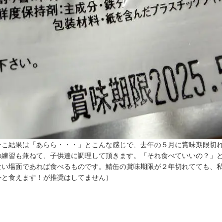
そこ結果は「あらら・・・」とこんな感じで、去年の５月に賞味期限切
の練習も兼ねて、子供達に調理して頂きます。「それ食べていいの？」
ない場面であれば食べるものです。鯖缶の賞味期限が２年切れてても、
外と食えます！が推奨はしてません）