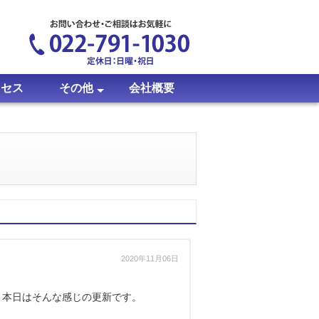
クセス
その他
会社概要
のシリアルについて
について
アルについて
ついて
いて
いて
イトについて
いて
について
について
について
ついて
て
時計修理・オーバーホール
X線成分分析
質屋ブログ
クイックセブン当選者発表
お客様の声
プライバシーポリシー
2020年11月06日
、本日はそんな感じの更新です。