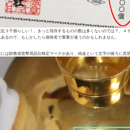
限定３千個らしい！。きっと現存するものの数は多くないのでは？。４
ムあるので、もしかしたら個体差で重量が違うのかもしれません。
裏には財務省造幣局品位検定マークがあり、純金という文字の後ろに見