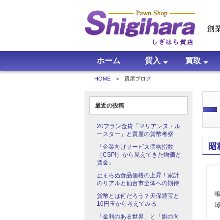
ホーム
質入
買取
HOME
> 質屋ブログ
質入について
よくある質問
買取につい
買取価格
買取実績
よくある質
最近の投稿
20フラン金貨「マリアンヌ・ル
ースター」と質屋の貨幣考察
昭
「企業向けサービス価格指数
（CSPI）から見えてきた物価と
賃金」
止まらぬ食品価格の上昇！家計
のリアルと仙台市全体への期待
貨幣とは何だろう？天保通宝と
10円玉から考えてみる
「金利のある世界」と「旗の向