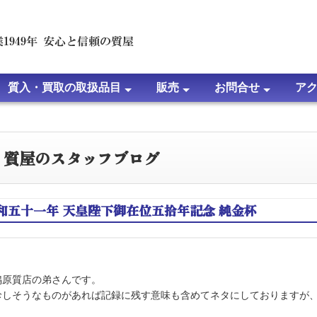
質入・買取の取扱品目
販売
お問合せ
ア
て
問
時計の質入・買取について
ブランドバッグ・小物の質入・買取について
宝石・ジュエリーの質入・買取について
金・プラチナ等・貴金属の質入・買取について
ブランドジュエリーの質入・買取について
楽器の質入・買取について
家電・パソコン・その他の質入・買取について
金・プラチナの買取価格
ルイ・ヴィトンの買取価格
ジュエリー・宝石の買取価格
時計の買取実績
ブランドバッグ・小物の買取実績
宝石・ジュエリーの買取実績
金・プラチナ・貴金属の買取実績
ブランドジュエリーの買取実績
パソコン・家電他の買取実績
販売商品について
通信販売サイト
よくある質問
ＬＩＮＥ査定・見積
ＷＥＢ査定・見積
その他のお問合せ
よくある質問
ルイ・ヴィトン
エルメスの刻印
シャネルのシリ
ダイヤモンドに
ルビーについて
サファイアにつ
エメラルドにつ
アレキサンドラ
トルマリンにつ
パール（真珠）
ひすい（翡翠）
さんご（珊瑚）
キャッツアイに
オパールについ
質屋のスタッフブログ
和五十一年 天皇陛下御在位五拾年記念 純金杯
鴫原質店の弟さんです。
珍しそうなものがあれば記録に残す意味も含めてネタにしておりますが