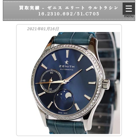
メ
買取実績 - ゼニス エリート ウルトラシン
ニ
16.2310.692/51.C705
menu
ュ
ー
を
2021年01月16日
開
く