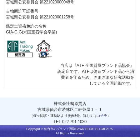
宮城県公安委員会 第221020000048号
古物商許可証番号
宮城県公安委員会 第221020001258号
鑑定士資格免許の名称
GIA-G.G(米国宝石学会卒業)
当店は『ATF 全国質屋ブランド品協会』
認定店です。ATFは偽造ブランド品から消
費者を守るため、さまざまな研究活動を
している全国組織です。
株式会社鴫原質店
宮城県仙台市若林区二軒茶屋１－１
（榴ヶ岡駅・連坊駅より徒歩8分。詳しくは
コチラ
）
TEL.022-791-1030
Copyright ©
仙台市のブランド買取
PAWN SHOP SHIGIHARA.
All Rights Reserved.