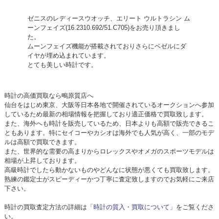
ゼニスのレディースウオッチ、エリート ウルトラシン ム
ーンフェイズ(16.2310.692/51.C705)をお売り頂きまし
た。
ムーンフェイズ機能が搭載されておりさらにベゼルにダ
イヤが埋め込まれています。
とても美しい時計です。
時計の高価買取なら鴫原質店へ
仙台をはじめ東京、大阪等日本各地で開催されているオークションへ参加
しているため最新の相場情報を把握しており適正価格で買取致します。
また、海外へも時計を販売しているため、日本よりも高額で販売できるこ
ともあります。特にセイコーやカシオは海外でも人気が高く、一部のモデ
ルは高額で買取できます。
また、世界的な需要の高まりからロレックスやオメガのスポーツモデルは
相場が上昇しております。
高級時計でしたら動かないものやどんなに状態が悪くても買取致します。
熟練の鑑定士がスピーディーかつ丁寧に査定致しますのでお気軽にご来店
下さい。
時計の買取査定方法の詳細は
「時計の質入・買取について」
をご覧くださ
い。